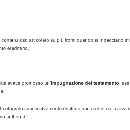
contenzioso articolato su più fronti quando si intrecciano i
io ereditario.
cuius aveva promosso un’
impugnazione del testamento
, as
ta.
to olografo successivamente risultato non autentico, aveva so
so agli eredi.