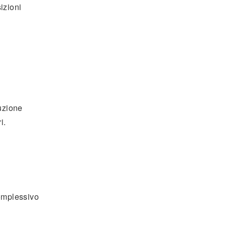
izioni
ruzione
i.
complessivo