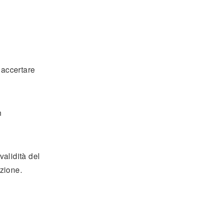
 accertare
n
validità del
azione.