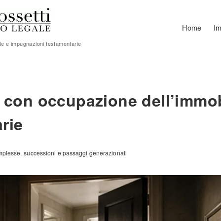
Home
Im
le e impugnazioni testamentarie
e con occupazione dell’immob
rie
mplesse
successioni e passaggi generazionali