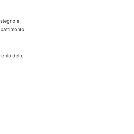
ostegno e
l patrimonio
imento delle