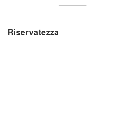
Riservatezza
Ogni informazione fornita viene trattata con la massima
riservatezza, nel rispetto del segreto professionale e del
normativa vigente.
Casi
Approfondimenti
Carta dei valori
Conferimento incaric
Domande frequenti