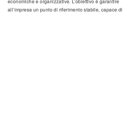
economiche e organizzative. L’obiettivo è garantire
all’impresa un punto di riferimento stabile, capace di
mantenere coerenza e controllo anche nelle fasi di
maggiore complessità.
Per una visione complessiva degli ambiti di intervento è
possibile consultare la pagina dedicata agli
Ambiti di
intervento
. Per un primo confronto operativo, sono
disponibili i riferimenti nella pagina
Contatti
.
Casi
Approfondimenti
Carta dei valori
Conferimento incaric
Domande frequenti