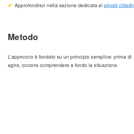
Approfondisci nella sezione dedicata ai
privati cittadi
Metodo
L’approccio è fondato su un principio semplice: prima di
agire, occorre comprendere a fondo la situazione.
Analisi preventiva
, definizione di una linea coerente e
controllo delle variabili sono elementi essenziali di ogni
intervento. Quando il conflitto può essere prevenuto, lo s
previene. Quando deve essere affrontato, lo si gestisce
con
rigore e determinazione
, senza improvvisazioni.