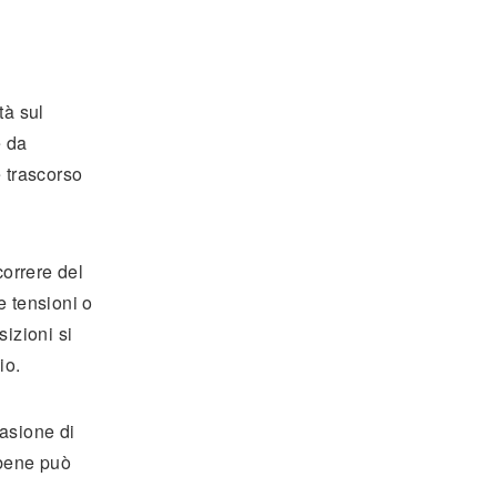
tà sul
e da
e trascorso
correre del
e tensioni o
sizioni si
io.
casione di
 bene può