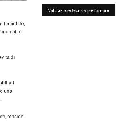
Valutazione tecnica preliminare
un immobile,
rimoniali e
evita di
biliari
re una
i.
ti, tensioni