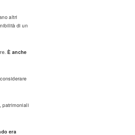
no altri
nibilità di un
ore.
È anche
 considerare
 patrimoniali
ndo era