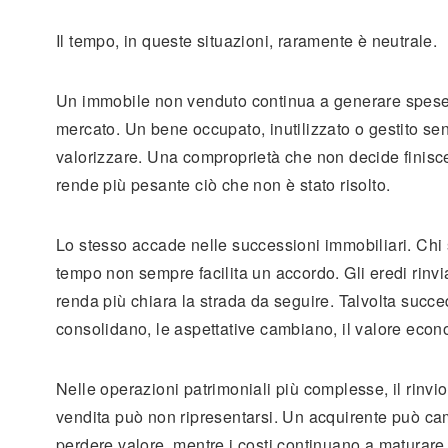
Il tempo, in queste situazioni, raramente è neutrale.
Un immobile non venduto continua a generare spese, r
mercato. Un bene occupato, inutilizzato o gestito sen
valorizzare. Una comproprietà che non decide finisce s
rende più pesante ciò che non è stato risolto.
Lo stesso accade nelle successioni immobiliari. Chi
tempo non sempre facilita un accordo. Gli eredi rinvi
renda più chiara la strada da seguire. Talvolta succed
consolidano, le aspettative cambiano, il valore econ
Nelle operazioni patrimoniali più complesse, il rinvi
vendita può non ripresentarsi. Un acquirente può cam
perdere valore, mentre i costi continuano a maturare