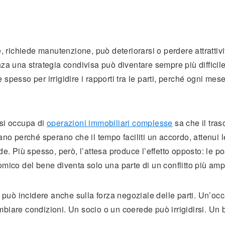
ichiede manutenzione, può deteriorarsi o perdere attrattivi
za una strategia condivisa può diventare sempre più difficil
pesso per irrigidire i rapporti tra le parti, perché ogni mes
 si occupa di
operazioni immobiliari complesse
sa che il tras
ano perché sperano che il tempo faciliti un accordo, attenui l
e. Più spesso, però, l’attesa produce l’effetto opposto: le po
omico del bene diventa solo una parte di un conflitto più amp
o può incidere anche sulla forza negoziale delle parti. Un’oc
biare condizioni. Un socio o un coerede può irrigidirsi. Un
.