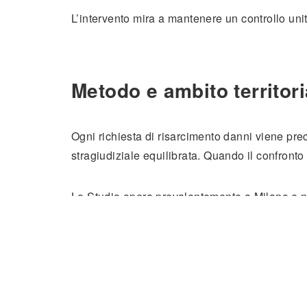
L’intervento mira a mantenere un controllo unit
Metodo e ambito territori
Ogni richiesta di risarcimento danni viene prec
stragiudiziale equilibrata. Quando il confronto 
Lo Studio opera prevalentemente a Milano e nel
anche presso i Fori di Monza, Lodi, Lecco e 
Per una valutazione tecnica preliminare è pos