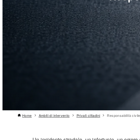
Home
Ambiti di intervento
Privati cittadini
Responsabilità civil
Un incidente stradale, un infortunio, un errore