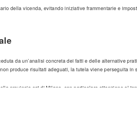
ario della vicenda, evitando iniziative frammentarie e impost
ale
eduta da un’analisi concreta dei fatti e delle alternative prat
non produce risultati adeguati, la tutela viene perseguita in 
la provincia est di Milano, con particolare attenzione al ter
Bergamo.
sibile
contattare lo Studio e concordare un primo incontro
.